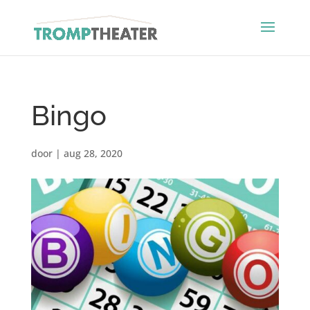
Bingo
door
|
aug 28, 2020