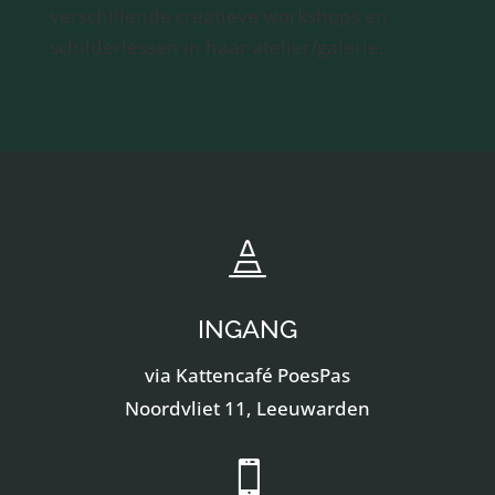
verschillende creatieve workshops en
schilderlessen in haar atelier/galerie.

INGANG
via Kattencafé PoesPas
Noordvliet 11, Leeuwarden
