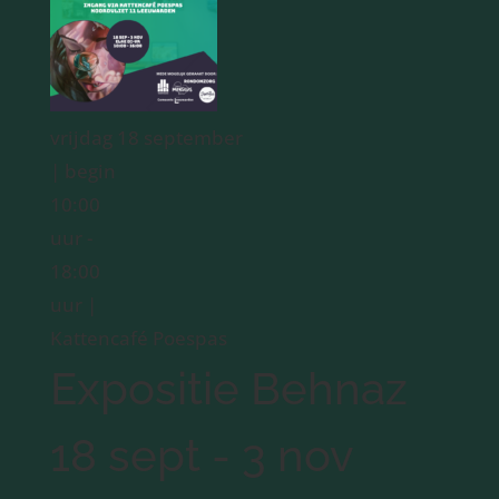
vrijdag 18 september
| begin
10:00
uur -
18:00
uur |
Kattencafé Poespas
Expositie Behnaz
18 sept - 3 nov