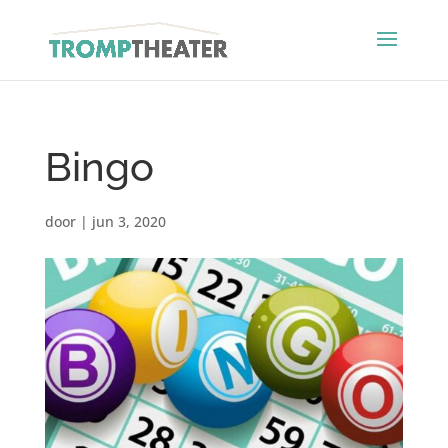
Bingo
door
|
jun 3, 2020