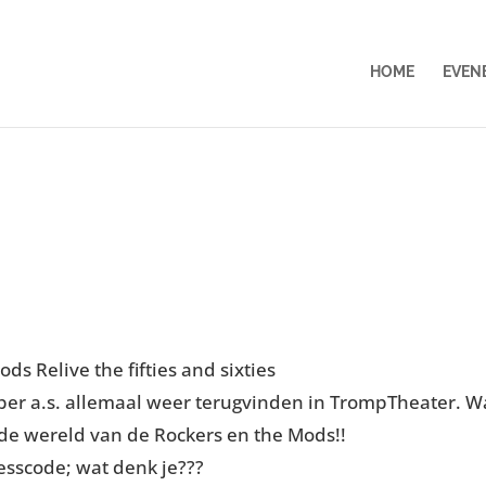
HOME
EVEN
s Relive the fifties and sixties
ober a.s. allemaal weer terugvinden in TrompTheater. 
n de wereld van de Rockers en the Mods!!
esscode; wat denk je???