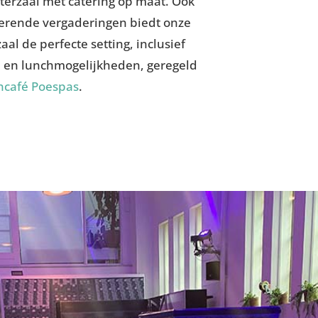
erzaal met catering op maat. Ook
rerende vergaderingen biedt onze
zaal de perfecte setting, inclusief
ee en lunchmogelijkheden, geregeld
ncafé Poespas
.