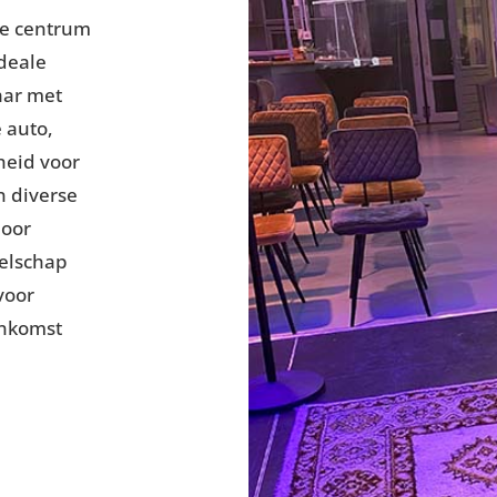
de centrum
deale
aar met
 auto,
heid voor
n diverse
door
zelschap
voor
enkomst