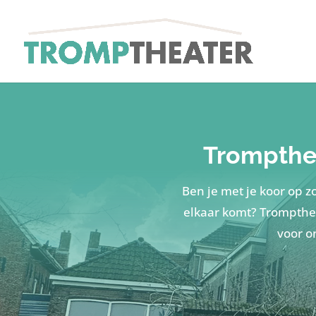
Trompthea
Ben je met je koor op z
elkaar komt? Trompthea
voor o