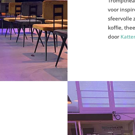
Tromptheat
voor inspi
sfeervolle 
koffie, th
door
Katte