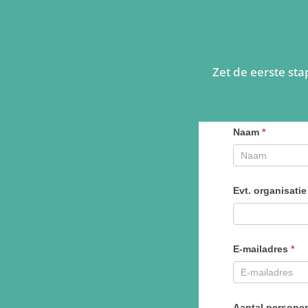
Zet de eerste sta
Offerte
Naam
*
opvragen
zaalhuur
Evt. organisatie
E-mailadres
*
Aantal person