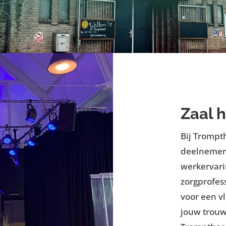
Zaal 
Bij Trompt
deelnemer
werkervar
zorgprofes
voor een vl
jouw trouw