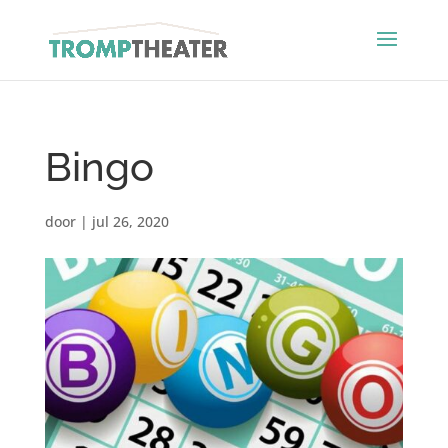
Bingo
door
|
jul 26, 2020