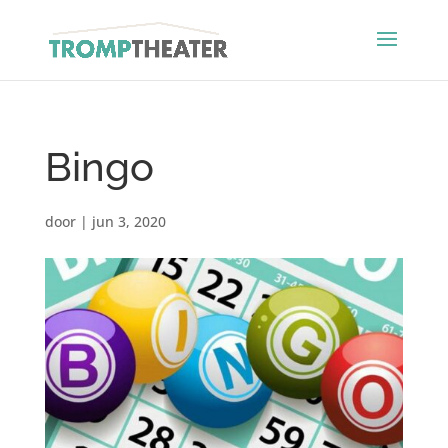
Bingo
door
|
jun 3, 2020