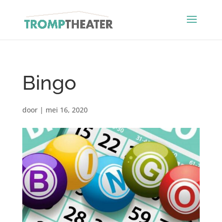
Bingo
door
|
mei 16, 2020