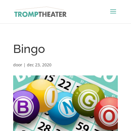
Bingo
door
|
dec 23, 2020